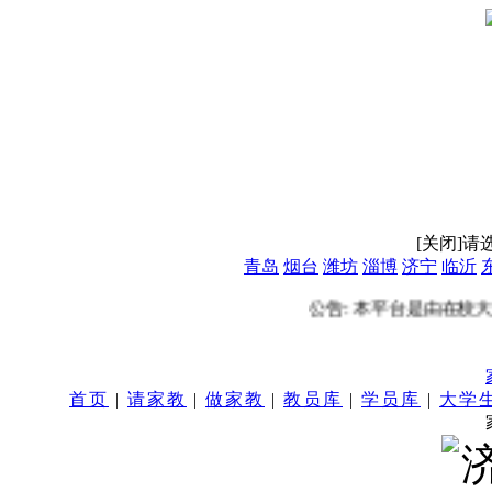
[关闭]
请
青岛
烟台
潍坊
淄博
济宁
临沂
公告: 本平台是由在校
首页
|
请家教
|
做家教
|
教员库
|
学员库
|
大学