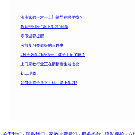
济南家教一对一上门辅导在哪里找？
教育部回应 “网上学习”问题
寒假温馨提醒
考前复习要做好的三件事
4种无效学习的信号，孩子中招了吗？
上门家教行业正在悄悄发生着改变
初二现象
如何让孩子放下手机、爱上学习?
关于我们
·
联系我们
·
家教收费标准
·
服务条款
·
隐私保护
·
友