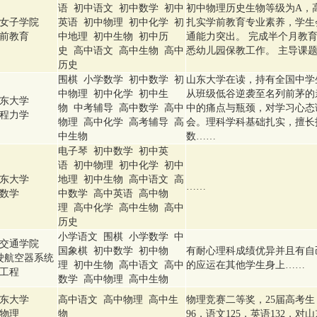
语 初中语文 初中数学 初中
初中物理历史生物等级为A，高考
女子学院
英语 初中物理 初中化学 初
扎实学前教育专业素养，学生
前教育
中地理 初中生物 初中历
通能力突出。 完成半个月教
史 高中语文 高中生物 高中
悉幼儿园保教工作。 主导课
历史
围棋 小学数学 初中数学 初
山东大学在读，持有全国中学
中物理 初中化学 初中生
从班级低谷逆袭至名列前茅的
东大学
物 中考辅导 高中数学 高中
中的痛点与瓶颈，对学习心态
程力学
物理 高中化学 高考辅导 高
会。理科学科基础扎实，擅长
中生物
数……
电子琴 初中数学 初中英
语 初中物理 初中化学 初中
东大学
地理 初中生物 高中语文 高
……
数学
中数学 高中英语 高中物
理 高中化学 高中生物 高中
历史
小学语文 围棋 小学数学 中
交通学院
国象棋 初中数学 初中物
有耐心理科成绩优异并且有自
驶航空器系统
理 初中生物 高中语文 高中
的应运在其他学生身上……
工程
数学 高中物理 高中生物
东大学
高中语文 高中物理 高中生
物理竞赛二等奖，25届高考生，
物理
物
96，语文125，英语132，