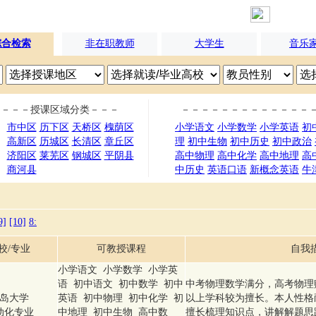
综合检索
非在职教师
大学生
音乐
－－－授课区域分类－－－
－－－－－－－－－－－－－
市中区
历下区
天桥区
槐荫区
小学语文
小学数学
小学英语
初
高新区
历城区
长清区
章丘区
理
初中生物
初中历史
初中政治
济阳区
莱芜区
钢城区
平阴县
高中物理
高中化学
高中地理
高
商河县
中历史
英语口语
新概念英语
牛
9]
[10]
8
:
校/专业
可教授课程
自我
小学语文 小学数学 小学英
语 初中语文 初中数学 初中
中考物理数学满分，高考物理赋
岛大学
英语 初中物理 初中化学 初
以上学科较为擅长。本人性格
动化专业
中地理 初中生物 高中数
擅长梳理知识点，讲解解题思