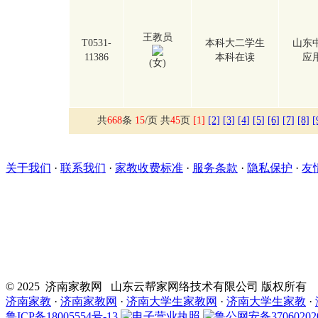
王教员
T0531-
本科大二学生
山东
11386
本科在读
应
(女)
共
668
条
15
/页 共
45
页
[1]
[2]
[3]
[4]
[5]
[6]
[7]
[8]
[
关于我们
·
联系我们
·
家教收费标准
·
服务条款
·
隐私保护
·
友
© 2025 济南家教网 山东云帮家网络技术有限公司 版权所有
济南家教
·
济南家教网
·
济南大学生家教网
·
济南大学生家教
·
鲁ICP备18005554号-13
电子营业执照
鲁公网安备370602020