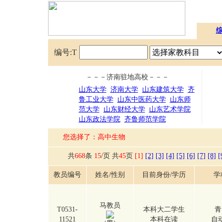
编号:T
－－－济南驻地高校－－－
山东大学
济南大学
山东建筑大学
齐
鲁工业大学
山东中医药大学
山东师
范大学
山东财经大学
山东艺术学院
山东政法学院
齐鲁师范学院
您选择了：高中生物
共
668
条
15
/页 共
45
页
[1]
[2]
[3]
[4]
[5]
[6]
[7]
[8]
[
教员编号
姓名/性别
目前身份/学历
学
马教员
T0531-
本科大二学生
青
11521
本科在读
自