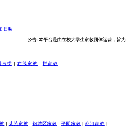
庄
日照
公告: 本平台是由在校大学生家教团体运营，旨为
语言类
|
在线家教
|
拼家教
教
|
莱芜家教
|
钢城区家教
|
平阴家教
|
商河家教
|