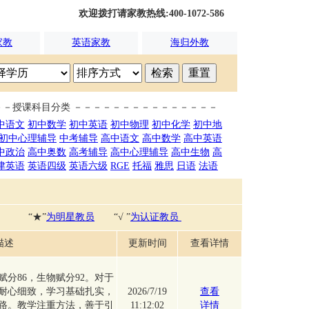
欢迎拨打请家教热线:400-1072-586
家教
英语家教
海归外教
－－授课科目分类 －－－－－－－－－－－－－－－
中语文
初中数学
初中英语
初中物理
初中化学
初中地
初中心理辅导
中考辅导
高中语文
高中数学
高中英语
中政治
高中奥数
高考辅导
高中心理辅导
高中生物
高
津英语
英语四级
英语六级
RGE
托福
雅思
日语
法语
“
★
”
为明星教员
“
√
”
为认证教员
描述
更新时间
查看详情
分86，生物赋分92。对于
耐心细致，学习基础扎实，
2026/7/19
查看
路。教学注重方法，善于引
11:12:02
详情