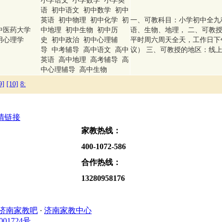
小学语文 小学数学 小学英
语 初中语文 初中数学 初中
英语 初中物理 初中化学 初
一、可教科目：小学初中全九
中医药大学
中地理 初中生物 初中历
语、生物、地理， 二、可教
用心理学
史 初中政治 初中心理辅
平时周六周天全天，工作日下
导 中考辅导 高中语文 高中
议） 三、可教授的地区：线上
英语 高中地理 高考辅导 高
中心理辅导 高中生物
9]
[10]
8
:
情链接
家教热线：
400-1072-586
合作热线：
13280958176
济南家教吧
·
济南家教中心
01724号