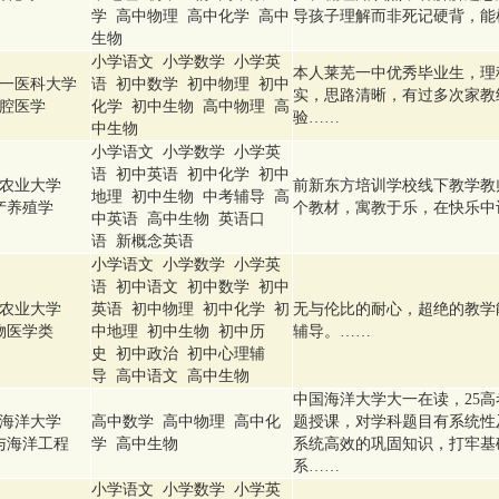
学 高中物理 高中化学 高中
导孩子理解而非死记硬背，能
生物
小学语文 小学数学 小学英
本人莱芜一中优秀毕业生，理
一医科大学
语 初中数学 初中物理 初中
实，思路清晰，有过多次家教
腔医学
化学 初中生物 高中物理 高
验……
中生物
小学语文 小学数学 小学英
语 初中英语 初中化学 初中
农业大学
前新东方培训学校线下教学教
地理 初中生物 中考辅导 高
产养殖学
个教材，寓教于乐，在快乐中
中英语 高中生物 英语口
语 新概念英语
小学语文 小学数学 小学英
语 初中语文 初中数学 初中
农业大学
英语 初中物理 初中化学 初
无与伦比的耐心，超绝的教学
物医学类
中地理 初中生物 初中历
辅导。……
史 初中政治 初中心理辅
导 高中语文 高中生物
中国海洋大学大一在读，25高
海洋大学
高中数学 高中物理 高中化
题授课，对学科题目有系统性
与海洋工程
学 高中生物
系统高效的巩固知识，打牢基
系……
小学语文 小学数学 小学英