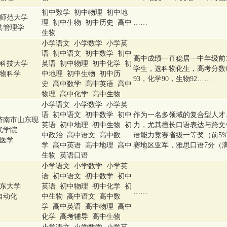
初中数学 初中物理 初中地
师范大学
理 初中生物 初中历史 高中
……
共管理学
生物
小学语文 小学数学 小学英
语 初中语文 初中数学 初中
高中成绩一直稳居一中年级前1
科技大学
英语 初中物理 初中化学 初
学生，选科物化生，高考分数6
物科学
中地理 初中生物 初中历
93，化学90，生物92……
史 高中数学 高中英语 高中
物理 高中化学 高中生物
小学语文 小学数学 小学英
语 初中语文 初中数学 初中
作为一名多领域的复合型人才
济南市山东现
英语 初中地理 初中生物 初
力，尤其擅长口语表达与跨文
代学院
中政治 高中语文 高中数
语能力竞赛省级一等奖（前5%
医学
学 高中英语 高中地理 高中
赛地区亚军，雅思口语7分（满
生物 英语口语
小学语文 小学数学 小学英
语 初中语文 初中数学 初中
东大学
英语 初中物理 初中化学 初
……
自动化
中生物 高中语文 高中数
学 高中英语 高中物理 高中
化学 高考辅导 高中生物