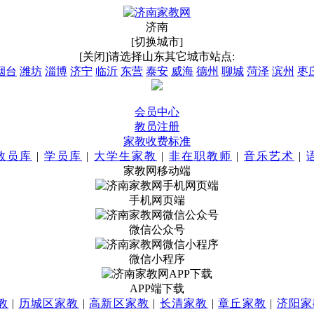
济南
[切换城市]
[关闭]
请选择山东其它城市站点:
烟台
潍坊
淄博
济宁
临沂
东营
泰安
威海
德州
聊城
菏泽
滨州
枣
会员中心
教员注册
家教收费标准
教员库
|
学员库
|
大学生家教
|
非在职教师
|
音乐艺术
|
家教网移动端
手机网页端
微信公众号
微信小程序
APP端下载
教
|
历城区家教
|
高新区家教
|
长清家教
|
章丘家教
|
济阳家