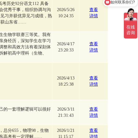
如何联系你们?
历史92分语文112 具备
会优秀干事，组织协调与沟
2026/5/26
查看
育见习并获优异见习成绩，熟
10:24:35
详情
题获山东省……
生生物学联赛三等奖。我有
亲身经历，深知学生在学习
2026/4/17
查看
调整和高效方法有着深刻体
23:20:33
详情
拆解初高中理科（生物、
2026/4/13
查看
18:25:38
详情
己的一套理解逻辑可以很好
2026/3/11
查看
21:31:43
详情
总分655，物理98，生物
2026/1/21
查看
对山东高考有一定理解……
11:15:17
详情