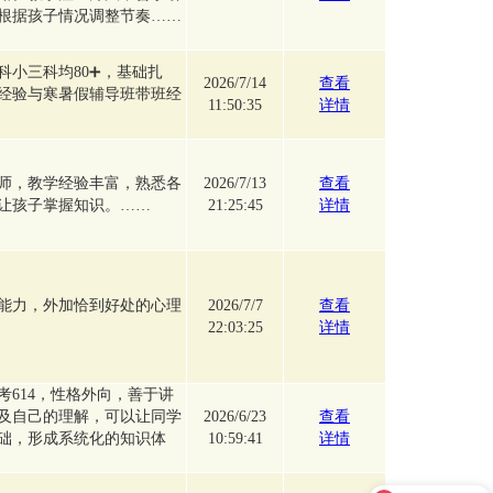
根据孩子情况调整节奏……
科小三科均80➕，基础扎
2026/7/14
查看
经验与寒暑假辅导班带班经
11:50:35
详情
师，教学经验丰富，熟悉各
2026/7/13
查看
让孩子掌握知识。……
21:25:45
详情
能力，外加恰到好处的心理
2026/7/7
查看
22:03:25
详情
考614，性格外向，善于讲
及自己的理解，可以让同学
2026/6/23
查看
础，形成系统化的知识体
10:59:41
详情