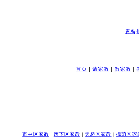
青岛
首页
|
请家教
|
做家教
|
市中区家教
|
历下区家教
|
天桥区家教
|
槐荫区家